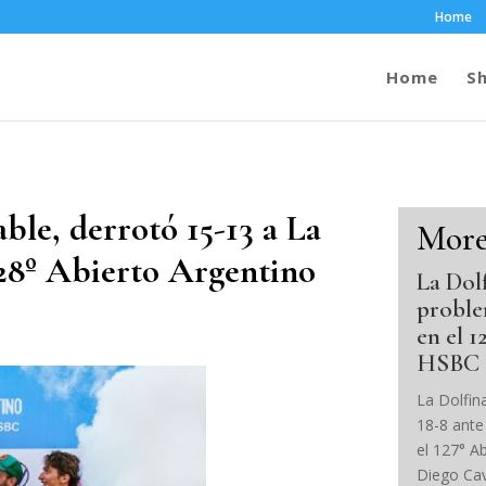
Home
Home
S
ble, derrotó 15-13 a La
Mor
128º Abierto Argentino
La Dol
proble
en el 
HSBC
La Dolfin
18-8 ante
el 127° A
Diego Cav