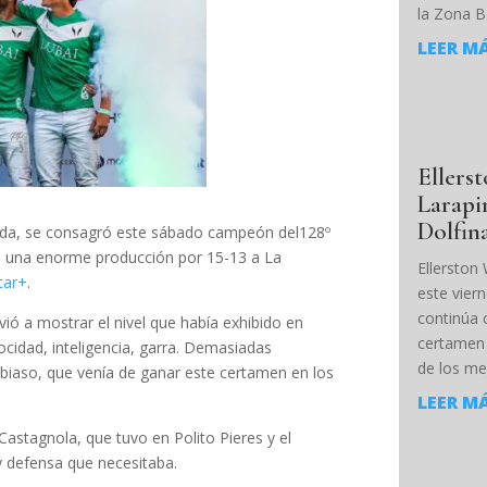
la Zona B
LEER M
Ellers
Larapi
Dolfin
rada, se consagró este sábado campeón del128º
en una enorme producción por 15-13 a La
Ellerston
Star+
.
este vier
continúa c
ió a mostrar el nivel que había exhibido en
certamen 
ocidad, inteligencia, garra. Demasiadas
de los mej
mbiaso, que venía de ganar este certamen en los
LEER M
Castagnola, que tuvo en Polito Pieres y el
 y defensa que necesitaba.