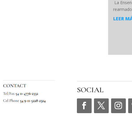
La Ensena
rearmado
LEER M
SOCIAL