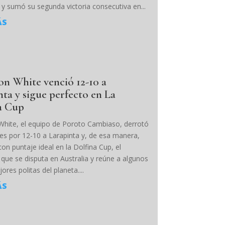
 y sumó su segunda victoria consecutiva en...
ÁS
ton White venció 12-10 a
nta y sigue perfecto en La
a Cup
 White, el equipo de Poroto Cambiaso, derrotó
nes por 12-10 a Larapinta y, de esa manera,
on puntaje ideal en la Dolfina Cup, el
que se disputa en Australia y reúne a algunos
ores politas del planeta....
ÁS