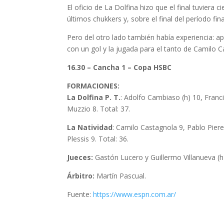
El oficio de La Dolfina hizo que el final tuvier
últimos chukkers y, sobre el final del período fin
Pero del otro lado también había experiencia: ap
con un gol y la jugada para el tanto de Camilo Ca
16.30 – Cancha 1 – Copa HSBC
FORMACIONES:
La Dolfina
P. T.
: Adolfo Cambiaso (h) 10, Francis
Muzzio 8. Total: 37.
La Natividad
: Camilo Castagnola 9, Pablo Piere
Plessis 9. Total: 36.
Jueces:
Gastón Lucero y Guillermo Villanueva (h
Árbitro:
Martín Pascual.
Fuente:
https://www.espn.com.ar/